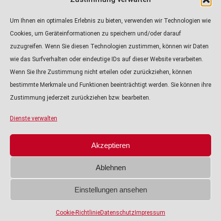
direkt über PayPal:
https://paypal.me/kulturkanalin
Um Ihnen ein optimales Erlebnis zu bieten, verwenden wir Technologien wie
Achtung! Der Link
Cookies, um Geräteinformationen zu speichern und/oder darauf
führt zur externen
zuzugreifen. Wenn Sie diesen Technologien zustimmen, können wir Daten
Seite von Paypal.
wie das Surfverhalten oder eindeutige IDs auf dieser Website verarbeiten.
Wenn Sie Ihre Zustimmung nicht erteilen oder zurückziehen, können
ALLE PODCASTS
bestimmte Merkmale und Funktionen beeinträchtigt werden. Sie können ihre
Zustimmung jederzeit zurückziehen bzw. bearbeiten.
KULTURTIPP
VORSCHAU
Dienste verwalten
ÜBER UNS
Akzeptieren
IMPRESSUM
Ablehnen
DATENSCHUTZ
Einstellungen ansehen
© 2026
KULTURKANAL INGOLSTADT
Cookie-Richtlinie
Datenschutz
Impressum