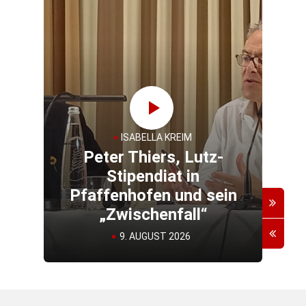
ISABELLA KREIM
Peter Thiers, Lutz-
„In
Stipendiat in
Ze
Pfaffenhofen und sein
„Zwischenfall“
9. AUGUST 2026