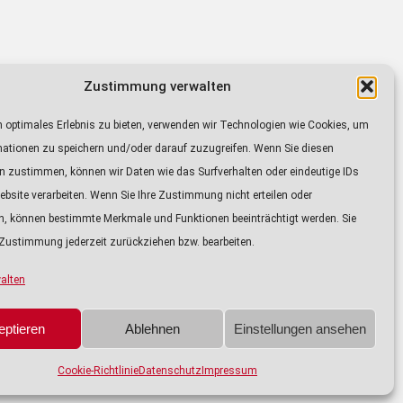
Zustimmung verwalten
sendet auf den Frequenzen von Radio IN
0 bis 21.15 Uhr
 optimales Erlebnis zu bieten, verwenden wir Technologien wie Cookies, um
9.30 Uhr.
mationen zu speichern und/oder darauf zuzugreifen. Wenn Sie diesen
n zustimmen, können wir Daten wie das Surfverhalten oder eindeutige IDs
ebsite verarbeiten. Wenn Sie Ihre Zustimmung nicht erteilen oder
n, können bestimmte Merkmale und Funktionen beeinträchtigt werden. Sie
Zustimmung jederzeit zurückziehen bzw. bearbeiten.
DATENSCHUTZ
alten
eptieren
Ablehnen
Einstellungen ansehen
Cookie-Richtlinie
Datenschutz
Impressum