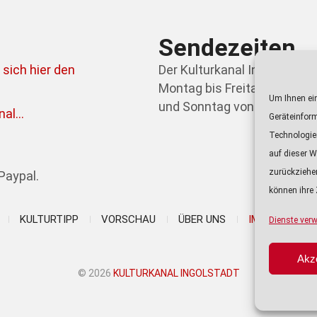
Sendezeiten
 sich hier den
Der Kulturkanal Ingolstadt 
Montag bis Freitag von 21.0
Um Ihnen ein
und Sonntag von 09.00 bis 0
al...
Geräteinfor
Technologie
auf dieser W
zurückziehe
Paypal.
können ihre 
KULTURTIPP
VORSCHAU
ÜBER UNS
IMPRESSUM
Dienste verw
Akz
© 2026
KULTURKANAL INGOLSTADT