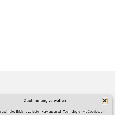
Zustimmung verwalten
sendet auf den Frequenzen von Radio IN
0 bis 21.15 Uhr
 optimales Erlebnis zu bieten, verwenden wir Technologien wie Cookies, um
9.30 Uhr.