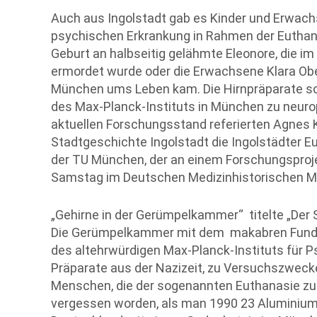
Auch aus Ingolstadt gab es Kinder und Erwach
psychischen Erkrankung in Rahmen der Euthan
Geburt an halbseitig gelähmte Eleonore, die im
ermordet wurde oder die Erwachsene Klara Oberb
München ums Leben kam. Die Hirnpräparate so
des Max-Planck-Instituts in München zu neur
aktuellen Forschungsstand referierten Agnes 
Stadtgeschichte Ingolstadt die Ingolstädter E
der TU München, der an einem Forschungsprojekt
Samstag im Deutschen Medizinhistorischen Mu
„Gehirne in der Gerümpelkammer“ titelte „Der S
Die Gerümpelkammer mit dem makabren Fund vo
des altehrwürdigen Max-Planck-Instituts für 
Präparate aus der Nazizeit, zu Versuchszweck
Menschen, die der sogenannten Euthanasie zum
vergessen worden, als man 1990 23 Aluminiu