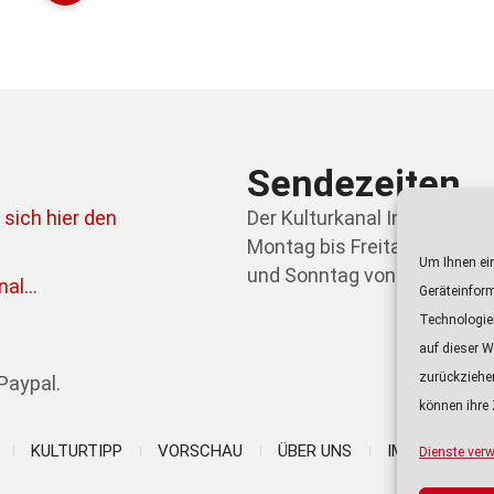
Sendezeiten
 sich hier den
Der Kulturkanal Ingolstadt 
Montag bis Freitag von 21.0
Um Ihnen ein
und Sonntag von 09.00 bis 0
al...
Geräteinfor
Au
Technologie
Pl
auf dieser W
zurückziehe
Paypal.
können ihre 
KULTURTIPP
VORSCHAU
ÜBER UNS
IMPRESSUM
Dienste verw