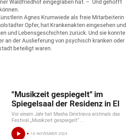
er Waldfriedhof eingegraben hat. – Und gehofft
 können.
 Künstlerin Agnes Krumwiede als freie Mitarbeiterin
golstädter Opfer, hat Krankenakten eingesehen und
en und Lebensgeschichten zurück. Und sie konnte
ter an der Auslieferung von psychisch kranken oder
tadt beteiligt waren.
"Musikzeit gespiegelt" im
Spiegelsaal der Residenz in EI
Vor einem Jahr hat Masha Dimitrieva erstmals das
Festival „Musikzeit gespiegelt“ ...
14. NOVEMBER 2024