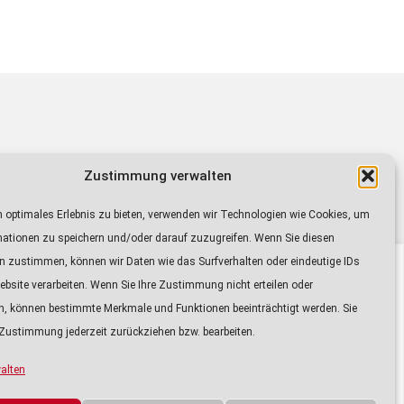
Zustimmung verwalten
sendet auf den Frequenzen von Radio IN
0 bis 21.15 Uhr
 optimales Erlebnis zu bieten, verwenden wir Technologien wie Cookies, um
9.30 Uhr.
mationen zu speichern und/oder darauf zuzugreifen. Wenn Sie diesen
dio-
n zustimmen, können wir Daten wie das Surfverhalten oder eindeutige IDs
ayer
ebsite verarbeiten. Wenn Sie Ihre Zustimmung nicht erteilen oder
n, können bestimmte Merkmale und Funktionen beeinträchtigt werden. Sie
Zustimmung jederzeit zurückziehen bzw. bearbeiten.
26. JANUAR 2025
DATENSCHUTZ
alten
Euthanasie-Opfer aus Ingolstadt und NS-Hirnforschung –