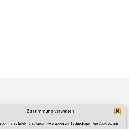
Zustimmung verwalten
sendet auf den Frequenzen von Radio IN
0 bis 21.15 Uhr
 optimales Erlebnis zu bieten, verwenden wir Technologien wie Cookies, um
9.30 Uhr.