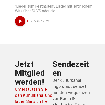
"Lieder zum Festhalten". Lieder mit satirischem
Witz über SUVS oder die ...
12. MÄRZ 2026
Jetzt
Sendezeit
Mitglied
en
werden!
Der Kulturkanal
Ingolstadt sendet
Unterstützen Sie
auf den Frequenzen
den Kulturkanal und
von Radio IN
laden Sie sich hier
Montag bis Freitag