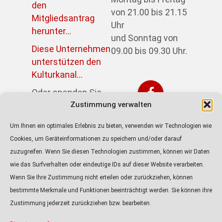
den
von 21.00 bis 21.15
Mitgliedsantrag
Uhr
herunter...
und Sonntag von
Diese Unternehmen
09.00 bis 09.30 Uhr.
unterstützen den
Kulturkanal...
Oder spenden Sie
direkt über PayPal:
Zustimmung verwalten
https://paypal.me/kulturkanalin
Um Ihnen ein optimales Erlebnis zu bieten, verwenden wir Technologien wie
Achtung! Der Link
Cookies, um Geräteinformationen zu speichern und/oder darauf
führt zur externen
zuzugreifen. Wenn Sie diesen Technologien zustimmen, können wir Daten
Seite von Paypal.
wie das Surfverhalten oder eindeutige IDs auf dieser Website verarbeiten.
Wenn Sie Ihre Zustimmung nicht erteilen oder zurückziehen, können
ALLE PODCASTS
bestimmte Merkmale und Funktionen beeinträchtigt werden. Sie können ihre
KULTURTIPP
Zustimmung jederzeit zurückziehen bzw. bearbeiten.
Audio-
Player