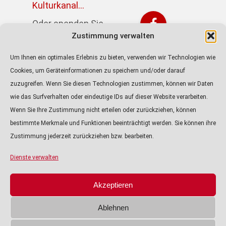
Kulturkanal...
Oder spenden Sie
Zustimmung verwalten
direkt über PayPal:
https://paypal.me/kulturkanalin
Um Ihnen ein optimales Erlebnis zu bieten, verwenden wir Technologien wie
Achtung! Der Link
Cookies, um Geräteinformationen zu speichern und/oder darauf
führt zur externen
zuzugreifen. Wenn Sie diesen Technologien zustimmen, können wir Daten
Seite von Paypal.
wie das Surfverhalten oder eindeutige IDs auf dieser Website verarbeiten.
Wenn Sie Ihre Zustimmung nicht erteilen oder zurückziehen, können
ALLE PODCASTS
bestimmte Merkmale und Funktionen beeinträchtigt werden. Sie können ihre
Zustimmung jederzeit zurückziehen bzw. bearbeiten.
KULTURTIPP
Audio-
Player
VORSCHAU
Dienste verwalten
ÜBER UNS
Akzeptieren
8. JUNI 2025
IMPRESSUM
Ablehnen
Neuer Sound: Jugendkammerchor Ingolstadt
verzaubert mit „Thank you for the Music“ in der
DATENSCHUTZ