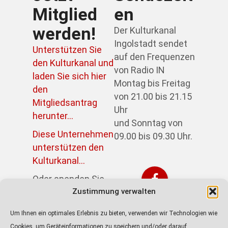
Mitglied
en
werden!
Der Kulturkanal
Ingolstadt sendet
Unterstützen Sie
auf den Frequenzen
den Kulturkanal und
von Radio IN
laden Sie sich hier
Montag bis Freitag
den
von 21.00 bis 21.15
Mitgliedsantrag
Uhr
herunter...
und Sonntag von
Diese Unternehmen
09.00 bis 09.30 Uhr.
unterstützen den
Kulturkanal...
Oder spenden Sie
direkt über PayPal:
Zustimmung verwalten
https://paypal.me/kulturkanalin
Um Ihnen ein optimales Erlebnis zu bieten, verwenden wir Technologien wie
Achtung! Der Link
Cookies, um Geräteinformationen zu speichern und/oder darauf