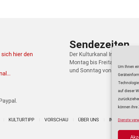
Sendezeiten
 sich hier den
Der Kulturkanal Ingolstadt 
Montag bis Freitag von 21.0
Um Ihnen ein
und Sonntag von 09.00 bis 0
al...
Geräteinfor
Au
Technologie
Pl
auf dieser W
zurückziehe
Paypal.
können ihre 
KULTURTIPP
VORSCHAU
ÜBER UNS
IMPRESSUM
Dienste verw
J
Akz