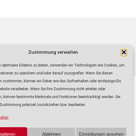
Zustimmung verwalten
sendet auf den Frequenzen von Radio IN
0 bis 21.15 Uhr
 optimales Erlebnis zu bieten, verwenden wir Technologien wie Cookies, um
9.30 Uhr.
mationen zu speichern und/oder darauf zuzugreifen. Wenn Sie diesen
dio-
n zustimmen, können wir Daten wie das Surfverhalten oder eindeutige IDs
ayer
ebsite verarbeiten. Wenn Sie Ihre Zustimmung nicht erteilen oder
n, können bestimmte Merkmale und Funktionen beeinträchtigt werden. Sie
Zustimmung jederzeit zurückziehen bzw. bearbeiten.
18. JUNI 2025
DATENSCHUTZ
alten
ura-Bauernhofmuseum Hofstetten: „Ein reines Vergnügen?
Wäsche und Waschen im bäuerlichen Alltag“
Pfeiltast
eptieren
Ablehnen
Einstellungen ansehen