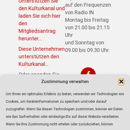
Unterstützen Sie
auf den Frequenzen
den Kulturkanal und
von Radio IN
laden Sie sich hier
Montag bis Freitag
den
von 21.00 bis 21.15
Mitgliedsantrag
Uhr
herunter...
und Sonntag von
Diese Unternehmen
09.00 bis 09.30 Uhr.
unterstützen den
Kulturkanal...
Oder spenden Sie
direkt über PayPal:
Zustimmung verwalten
https://paypal.me/kulturkanalin
Um Ihnen ein optimales Erlebnis zu bieten, verwenden wir Technologien wie
Achtung! Der Link
Cookies, um Geräteinformationen zu speichern und/oder darauf
führt zur externen
zuzugreifen. Wenn Sie diesen Technologien zustimmen, können wir Daten
Seite von Paypal.
wie das Surfverhalten oder eindeutige IDs auf dieser Website verarbeiten.
Wenn Sie Ihre Zustimmung nicht erteilen oder zurückziehen, können
ALLE PODCASTS