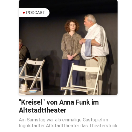
PODCAST
"Kreisel" von Anna Funk im
Altstadttheater
Am Samstag war als einmalige Gastspiel im
Ingolstädter Altstadttheater das Theaterstück
...