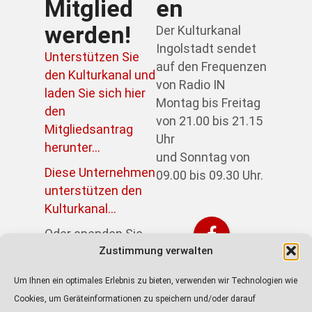
Mitglied
en
werden!
Der Kulturkanal
Ingolstadt sendet
Unterstützen Sie
auf den Frequenzen
den Kulturkanal und
von Radio IN
laden Sie sich hier
Montag bis Freitag
den
von 21.00 bis 21.15
Mitgliedsantrag
Uhr
herunter...
und Sonntag von
Diese Unternehmen
09.00 bis 09.30 Uhr.
unterstützen den
Kulturkanal...
Oder spenden Sie
direkt über PayPal:
Zustimmung verwalten
https://paypal.me/kulturkanalin
Um Ihnen ein optimales Erlebnis zu bieten, verwenden wir Technologien wie
Achtung! Der Link
Cookies, um Geräteinformationen zu speichern und/oder darauf
führt zur externen