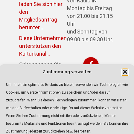
von Radio IN
laden Sie sich hier
Montag bis Freitag
den
von 21.00 bis 21.15
Mitgliedsantrag
Uhr
herunter...
und Sonntag von
Diese Unternehmen
09.00 bis 09.30 Uhr.
unterstützen den
Kulturkanal...
Oder spenden Sie
direkt über PayPal:
Zustimmung verwalten
https://paypal.me/kulturkanalin
Um Ihnen ein optimales Erlebnis zu bieten, verwenden wir Technologien wie
Achtung! Der Link
Cookies, um Geräteinformationen zu speichern und/oder darauf
führt zur externen
zuzugreifen. Wenn Sie diesen Technologien zustimmen, können wir Daten
Seite von Paypal.
wie das Surfverhalten oder eindeutige IDs auf dieser Website verarbeiten.
Wenn Sie Ihre Zustimmung nicht erteilen oder zurückziehen, können
ALLE PODCASTS
bestimmte Merkmale und Funktionen beeinträchtigt werden. Sie können ihre
KULTURTIPP
Zustimmung jederzeit zurückziehen bzw. bearbeiten.
Audio-