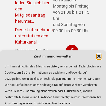
laden Sie sich hier
Montag bis Freitag
den
von 21.00 bis 21.15
Mitgliedsantrag
Uhr
herunter...
und Sonntag von
Diese Unternehmen
09.00 bis 09.30 Uhr.
unterstützen den
Kulturkanal...
Oder spenden Sie
Zustimmung verwalten
direkt über PayPal:
https://paypal.me/kulturkanalin
Um Ihnen ein optimales Erlebnis zu bieten, verwenden wir Technologien wie
Achtung! Der Link
Cookies, um Geräteinformationen zu speichern und/oder darauf
führt zur externen
zuzugreifen. Wenn Sie diesen Technologien zustimmen, können wir Daten
Seite von Paypal.
wie das Surfverhalten oder eindeutige IDs auf dieser Website verarbeiten.
Wenn Sie Ihre Zustimmung nicht erteilen oder zurückziehen, können
ALLE PODCASTS
bestimmte Merkmale und Funktionen beeinträchtigt werden. Sie können ihre
Zustimmung jederzeit zurückziehen bzw. bearbeiten.
KULTURTIPP
Audio-