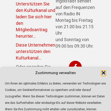
Ingolstadt sendet
Unterstützen Sie
auf den Frequenzen
den Kulturkanal und
von Radio IN
laden Sie sich hier
Montag bis Freitag
den
von 21.00 bis 21.15
Mitgliedsantrag
Uhr
herunter...
und Sonntag von
Diese Unternehmen
09.00 bis 09.30 Uhr.
unterstützen den
Kulturkanal...
Oder spenden Sie
Zustimmung verwalten
direkt über PayPal:
https://paypal.me/kulturkanalin
Um Ihnen ein optimales Erlebnis zu bieten, verwenden wir Technologien wie
Achtung! Der Link
Cookies, um Geräteinformationen zu speichern und/oder darauf
führt zur externen
zuzugreifen. Wenn Sie diesen Technologien zustimmen, können wir Daten
Seite von Paypal.
wie das Surfverhalten oder eindeutige IDs auf dieser Website verarbeiten.
Wenn Sie Ihre Zustimmung nicht erteilen oder zurückziehen, können