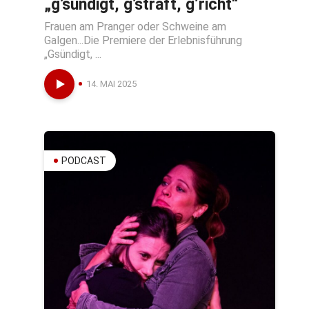
„g’sündigt, g’straft, g’richt“
Frauen am Pranger oder Schweine am
Galgen...Die Premiere der Erlebnisführung
„Gsündigt, ...
14. MAI 2025
PODCAST