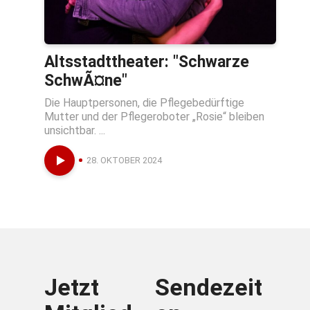
Altsstadttheater: "Schwarze
SchwÃ¤ne"
Die Hauptpersonen, die Pflegebedürftige
Mutter und der Pflegeroboter „Rosie“ bleiben
unsichtbar. ...
28. OKTOBER 2024
Jetzt
Sendezeit