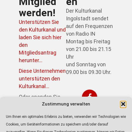
Mitglied
en
werden!
Der Kulturkanal
Ingolstadt sendet
Unterstützen Sie
auf den Frequenzen
den Kulturkanal und
von Radio IN
laden Sie sich hier
Montag bis Freitag
den
von 21.00 bis 21.15
Mitgliedsantrag
Uhr
herunter...
und Sonntag von
Diese Unternehmen
09.00 bis 09.30 Uhr.
unterstützen den
Kulturkanal...
Oder spenden Sie
Zustimmung verwalten
direkt über PayPal:
https://paypal.me/kulturkanalin
Um Ihnen ein optimales Erlebnis zu bieten, verwenden wir Technologien wie
Achtung! Der Link
Cookies, um Geräteinformationen zu speichern und/oder darauf
führt zur externen