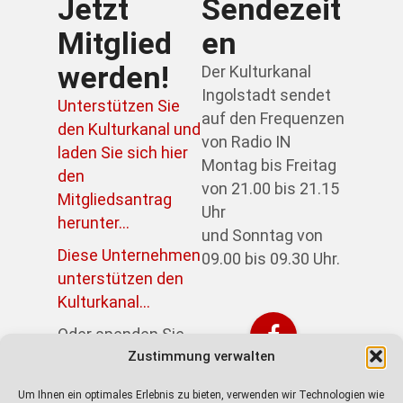
Jetzt
Sendezeit
Mitglied
en
werden!
Der Kulturkanal
Ingolstadt sendet
Unterstützen Sie
auf den Frequenzen
den Kulturkanal und
von Radio IN
laden Sie sich hier
Montag bis Freitag
den
von 21.00 bis 21.15
Mitgliedsantrag
Uhr
herunter...
und Sonntag von
Diese Unternehmen
09.00 bis 09.30 Uhr.
unterstützen den
Kulturkanal...
Oder spenden Sie
Zustimmung verwalten
direkt über PayPal:
https://paypal.me/kulturkanalin
Um Ihnen ein optimales Erlebnis zu bieten, verwenden wir Technologien wie