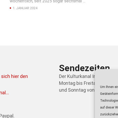
wöchentlich, seit 2025 sogar sechsmal ...
1. JANUAR 2024
Sendezeiten
 sich hier den
Der Kulturkanal Ingolstadt 
Montag bis Freitag von 21.0
Um Ihnen ein
und Sonntag von 09.00 bis 0
al...
Geräteinfor
Technologie
auf dieser W
zurückziehe
Paypal.