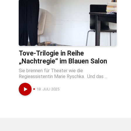
Tove-Trilogie in Reihe
„Nachtregie“ im Blauen Salon
Sie brennen für Theater wie die
Regieassistentin Marie Ryschka. Und das ...
18. JULI 2025