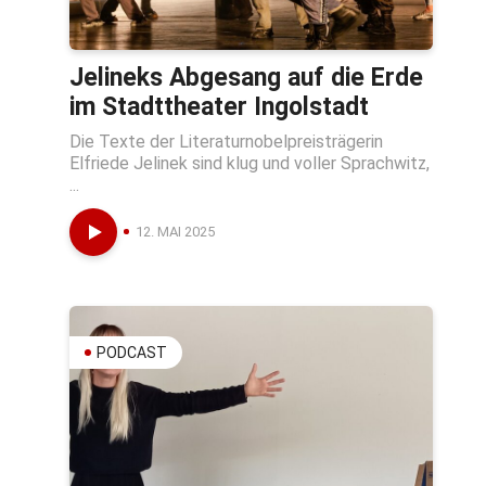
Jelineks Abgesang auf die Erde
im Stadttheater Ingolstadt
Die Texte der Literaturnobelpreisträgerin
Elfriede Jelinek sind klug und voller Sprachwitz,
...
12. MAI 2025
PODCAST