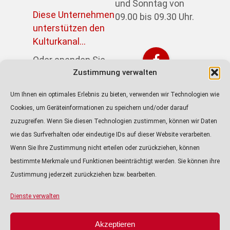
und Sonntag von
Diese Unternehmen
09.00 bis 09.30 Uhr.
unterstützen den
Kulturkanal...
Oder spenden Sie
direkt über PayPal:
Zustimmung verwalten
https://paypal.me/kulturkanalin
Um Ihnen ein optimales Erlebnis zu bieten, verwenden wir Technologien wie
Achtung! Der Link
Cookies, um Geräteinformationen zu speichern und/oder darauf
führt zur externen
zuzugreifen. Wenn Sie diesen Technologien zustimmen, können wir Daten
Seite von Paypal.
wie das Surfverhalten oder eindeutige IDs auf dieser Website verarbeiten.
Wenn Sie Ihre Zustimmung nicht erteilen oder zurückziehen, können
ALLE PODCASTS
bestimmte Merkmale und Funktionen beeinträchtigt werden. Sie können ihre
KULTURTIPP
Zustimmung jederzeit zurückziehen bzw. bearbeiten.
Audio-
Player
VORSCHAU
Dienste verwalten
ÜBER UNS
Akzeptieren