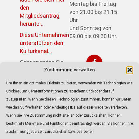
Montag bis Freitag
den
von 21.00 bis 21.15
Mitgliedsantrag
Uhr
herunter...
und Sonntag von
Diese Unternehmen
09.00 bis 09.30 Uhr.
unterstützen den
Kulturkanal...
Oder spenden Sie
direkt über PayPal:
Zustimmung verwalten
https://paypal.me/kulturkanalin
Um Ihnen ein optimales Erlebnis zu bieten, verwenden wir Technologien wie
Achtung! Der Link
Cookies, um Geräteinformationen zu speichern und/oder darauf
führt zur externen
zuzugreifen. Wenn Sie diesen Technologien zustimmen, können wir Daten
Seite von Paypal.
wie das Surfverhalten oder eindeutige IDs auf dieser Website verarbeiten.
Wenn Sie Ihre Zustimmung nicht erteilen oder zurückziehen, können
ALLE PODCASTS
bestimmte Merkmale und Funktionen beeinträchtigt werden. Sie können ihre
KULTURTIPP
Zustimmung jederzeit zurückziehen bzw. bearbeiten.
Audio-