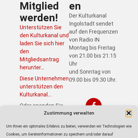
Mitglied
en
werden!
Der Kulturkanal
Ingolstadt sendet
Unterstützen Sie
auf den Frequenzen
den Kulturkanal und
von Radio IN
laden Sie sich hier
Montag bis Freitag
den
von 21.00 bis 21.15
Mitgliedsantrag
Uhr
herunter...
und Sonntag von
Diese Unternehmen
09.00 bis 09.30 Uhr.
unterstützen den
Kulturkanal...
Oder spenden Sie
Zustimmung verwalten
direkt über PayPal:
https://paypal.me/kulturkanalin
Um Ihnen ein optimales Erlebnis zu bieten, verwenden wir Technologien wie
Achtung! Der Link
Cookies, um Geräteinformationen zu speichern und/oder darauf
führt zur externen